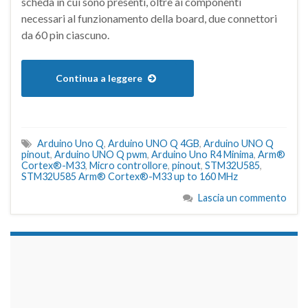
scheda in cui sono presenti, oltre ai componenti
necessari al funzionamento della board, due connettori
da 60 pin ciascuno.
Continua a leggere
Arduino Uno Q
,
Arduino UNO Q 4GB
,
Arduino UNO Q
pinout
,
Arduino UNO Q pwm
,
Arduino Uno R4 Minima
,
Arm®
Cortex®-M33
,
Micro controllore
,
pinout
,
STM32U585
,
STM32U585 Arm® Cortex®-M33 up to 160 MHz
Lascia un commento
займы на карту срочно