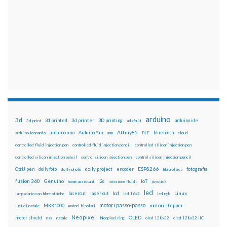
arduino
3d
3d printed
3d printer
3D printing
3d print
adafruit
arduino ide
Attiny85
arduino uno
Arduino Yún
bluetooth
arduino leonardo
arm
BLE
cloud
controlled fluid injection pen
controlled fluid injection pencil
controlled silicon injection pen
controlled silicon injection pencil
control silicon injection pen
control silicon injection pencil
ESP8266
dolly foto
dolly project
encoder
fotografia
CtrlJ pen
dolly photo
fibra ottica
fusion 360
Genuino
i2c
IoT
home assistant
iniezione fluidi
joystick
led
lcd
Linux
lasercut
laser cut
lampadario con fibre ottiche
lcd 16x2
led rgb
motori passo-passo
MKR1000
motori stepper
luci di natale
motori bipolari
Neopixel
motor shield
OLED
nas
natale
Neopixel ring
oled 128x32
oled 128x32 IIC