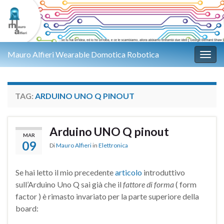
Mauro Alfieri Wearable Domotica Robotica
Attiv
TAG:
ARDUINO UNO Q PINOUT
Arduino UNO Q pinout
MAR
09
Di
Mauro Alfieri
in
Elettronica
Se hai letto il mio precedente
articolo
introduttivo
sull’Arduino Uno Q sai già che il
fattore di forma
( form
factor ) è rimasto invariato per la parte superiore della
board: