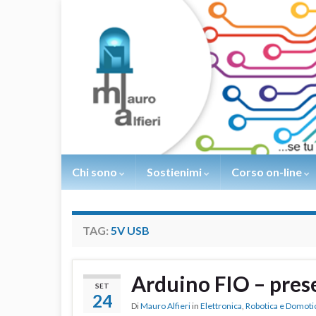
Chi sono
Sostienimi
Corso on-line
TAG:
5V USB
Arduino FIO – pres
SET
24
Di
Mauro Alfieri
in
Elettronica
,
Robotica e Domoti