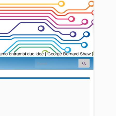
Search for:
займы на
карту срочно