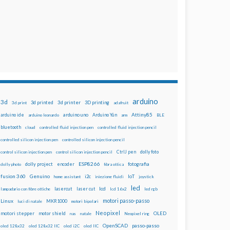
arduino
3d
3d printed
3d printer
3D printing
3d print
adafruit
Attiny85
arduino uno
Arduino Yún
arduino ide
arduino leonardo
arm
BLE
bluetooth
cloud
controlled fluid injection pen
controlled fluid injection pencil
controlled silicon injection pen
controlled silicon injection pencil
dolly foto
control silicon injection pen
control silicon injection pencil
CtrlJ pen
ESP8266
dolly project
encoder
fotografia
dolly photo
fibra ottica
fusion 360
Genuino
i2c
IoT
home assistant
iniezione fluidi
joystick
led
lcd
lasercut
laser cut
lampadario con fibre ottiche
lcd 16x2
led rgb
motori passo-passo
Linux
MKR1000
luci di natale
motori bipolari
Neopixel
motori stepper
motor shield
OLED
nas
natale
Neopixel ring
OpenSCAD
passo-passo
oled 128x32
oled 128x32 IIC
oled i2C
oled IIC