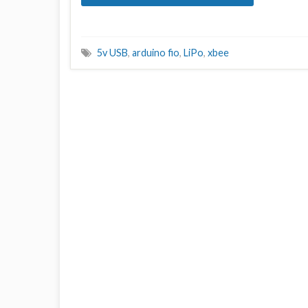
5v USB
,
arduino fio
,
LiPo
,
xbee