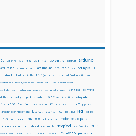
arduino
3d
3d printed
3d printer
3D printing
3d print
adafruit
Attiny85
arduino uno
Arduino Yún
arduino ide
arduino leonardo
arm
BLE
bluetooth
cloud
controlled fluid injection pen
controlled fluid injection pencil
controlled silicon injection pen
controlled silicon injection pencil
dolly foto
control silicon injection pen
control silicon injection pencil
CtrlJ pen
ESP8266
dolly project
encoder
fotografia
dolly photo
fibra ottica
fusion 360
Genuino
i2c
IoT
home assistant
iniezione fluidi
joystick
led
lcd
lasercut
laser cut
lampadario con fibre ottiche
lcd 16x2
led rgb
motori passo-passo
Linux
MKR1000
luci di natale
motori bipolari
Neopixel
motori stepper
motor shield
OLED
nas
natale
Neopixel ring
OpenSCAD
passo-passo
oled 128x32
oled 128x32 IIC
oled i2C
oled IIC