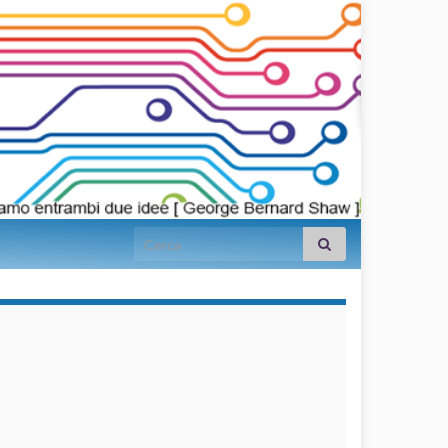
Search for:
займы на
карту срочно