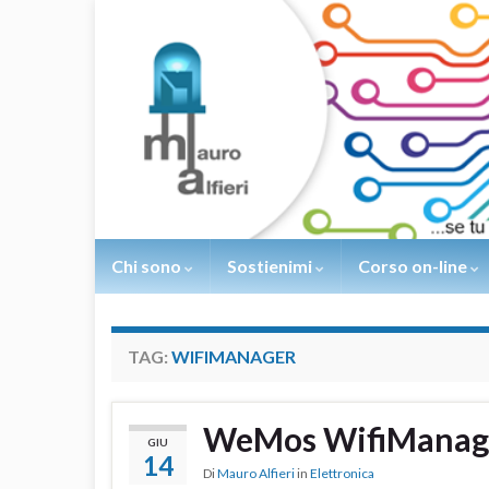
Chi sono
Sostienimi
Corso on-line
TAG:
WIFIMANAGER
WeMos WifiManag
GIU
14
Di
Mauro Alfieri
in
Elettronica