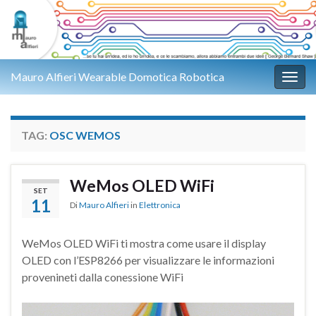
Mauro Alfieri Wearable Domotica Robotica
Attiv
TAG:
OSC WEMOS
WeMos OLED WiFi
SET
11
Di
Mauro Alfieri
in
Elettronica
WeMos OLED WiFi ti mostra come usare il display
OLED con l’ESP8266 per visualizzare le informazioni
provenineti dalla conessione WiFi