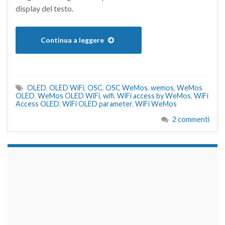
display del testo.
Continua a leggere
OLED
,
OLED WiFi
,
OSC
,
OSC WeMos
,
wemos
,
WeMos
OLED
,
WeMos OLED WiFi
,
wifi
,
WiFi access by WeMos
,
WiFi
Access OLED
,
WiFi OLED parameter
,
WiFi WeMos
2 commenti
займы на карту срочно