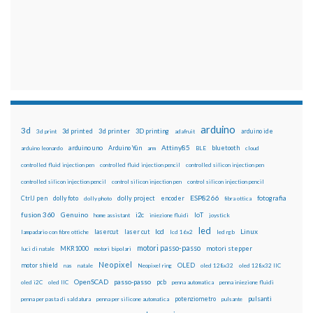
arduino
3d
3d printed
3d printer
3D printing
3d print
adafruit
arduino ide
Attiny85
arduino uno
Arduino Yún
bluetooth
arduino leonardo
arm
BLE
cloud
controlled fluid injection pen
controlled fluid injection pencil
controlled silicon injection pen
controlled silicon injection pencil
control silicon injection pen
control silicon injection pencil
ESP8266
dolly foto
dolly project
encoder
fotografia
CtrlJ pen
dolly photo
fibra ottica
fusion 360
Genuino
i2c
IoT
home assistant
iniezione fluidi
joystick
led
lcd
Linux
lasercut
laser cut
lampadario con fibre ottiche
lcd 16x2
led rgb
motori passo-passo
MKR1000
motori stepper
luci di natale
motori bipolari
Neopixel
motor shield
OLED
nas
natale
Neopixel ring
oled 128x32
oled 128x32 IIC
OpenSCAD
passo-passo
pcb
oled i2C
oled IIC
penna automatica
penna iniezione fluidi
potenziometro
pulsanti
penna per pasta di saldatura
penna per silicone automatica
pulsante