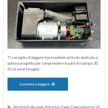
Ti consiglio di leggere il precedente articolo dedicato a
questo progetto per comprendere le parti in stampa 3D
di cui avrai bisogno.
Continua a leggere
3d printed
,
diy tools
,
Extractor
,
Fume
,
Fume extractor v2
,