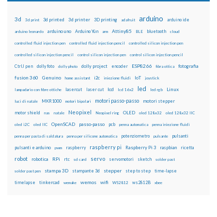
arduino
3d
3d printed
3d printer
3D printing
3d print
adafruit
arduino ide
Attiny85
arduino uno
Arduino Yún
bluetooth
arduino leonardo
arm
BLE
cloud
controlled fluid injection pen
controlled fluid injection pencil
controlled silicon injection pen
controlled silicon injection pencil
control silicon injection pen
control silicon injection pencil
ESP8266
dolly foto
dolly project
encoder
fotografia
CtrlJ pen
dolly photo
fibra ottica
fusion 360
Genuino
i2c
IoT
home assistant
iniezione fluidi
joystick
led
lcd
Linux
lasercut
laser cut
lampadario con fibre ottiche
lcd 16x2
led rgb
motori passo-passo
MKR1000
motori stepper
luci di natale
motori bipolari
Neopixel
motor shield
OLED
nas
natale
Neopixel ring
oled 128x32
oled 128x32 IIC
OpenSCAD
passo-passo
pcb
oled i2C
oled IIC
penna automatica
penna iniezione fluidi
potenziometro
pulsanti
penna per pasta di saldatura
penna per silicone automatica
pulsante
raspberry pi
pulsanti e arduino
raspberry
Raspberry Pi 3
raspbian
pwm
ricetta
robot
servo
RPi
robotica
rtc
servomotori
sketch
sd card
solder past
stampa 3D
stepper
stampante 3d
step to step
solder past pen
time-lapse
wemos
wifi
tinkercad
ws2812B
timelapse
wemake
WS2812
xbee