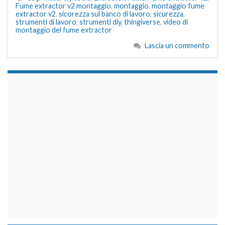
Fume extractor v2 montaggio
,
montaggio
,
montaggio fume
extractor v2
,
sicorezza sul banco di lavoro
,
sicurezza
,
strumenti di lavoro
,
strumenti diy
,
thingiverse
,
video di
montaggio del fume extractor
Lascia un commento
займы на карту срочно