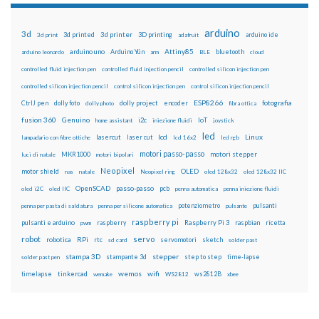
arduino
3d
3d printed
3d printer
3D printing
3d print
adafruit
arduino ide
Attiny85
arduino uno
Arduino Yún
bluetooth
arduino leonardo
arm
BLE
cloud
controlled fluid injection pen
controlled fluid injection pencil
controlled silicon injection pen
controlled silicon injection pencil
control silicon injection pen
control silicon injection pencil
ESP8266
dolly foto
dolly project
encoder
fotografia
CtrlJ pen
dolly photo
fibra ottica
fusion 360
Genuino
i2c
IoT
home assistant
iniezione fluidi
joystick
led
lcd
Linux
lasercut
laser cut
lampadario con fibre ottiche
lcd 16x2
led rgb
motori passo-passo
MKR1000
motori stepper
luci di natale
motori bipolari
Neopixel
motor shield
OLED
nas
natale
Neopixel ring
oled 128x32
oled 128x32 IIC
OpenSCAD
passo-passo
pcb
oled i2C
oled IIC
penna automatica
penna iniezione fluidi
potenziometro
pulsanti
penna per pasta di saldatura
penna per silicone automatica
pulsante
raspberry pi
pulsanti e arduino
raspberry
Raspberry Pi 3
raspbian
pwm
ricetta
robot
servo
RPi
robotica
rtc
servomotori
sketch
sd card
solder past
stampa 3D
stepper
stampante 3d
step to step
solder past pen
time-lapse
wemos
wifi
tinkercad
ws2812B
timelapse
wemake
WS2812
xbee