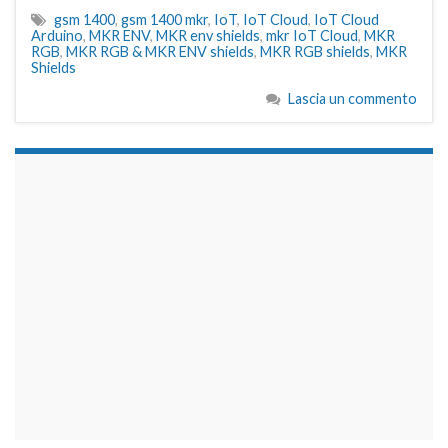
gsm 1400
,
gsm 1400 mkr
,
IoT
,
IoT Cloud
,
IoT Cloud
Arduino
,
MKR ENV
,
MKR env shields
,
mkr IoT Cloud
,
MKR
RGB
,
MKR RGB & MKR ENV shields
,
MKR RGB shields
,
MKR
Shields
Lascia un commento
займы на карту срочно