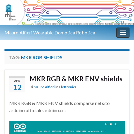
Mauro Alfieri Wearable Domotica Robotica
Attiv
TAG:
MKR RGB SHIELDS
MKR RGB & MKR ENV shields
APR
12
Di
Mauro Alfieri
in
Elettronica
MKR RGB & MKR ENV shields comparse nel sito
arduino ufficiale arduino.cc: