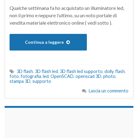
Qualche settimana fa ho acquistato un illuminatore led,
non il primo e neppure l’ultimo, su un noto portale di
vendita materiale elettronico online ( vedi sotto ).
Continua a leggere
3D flash
,
3D flash led
,
3D flash led supporto
,
dolly
,
flash
,
foto
,
fotografia
,
led
,
OpenSCAD
,
openscad 3D
,
photo
,
stampa 3D
,
supporto
Lascia un commento
займы на карту срочно