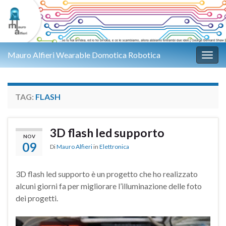
Mauro Alfieri Wearable Domotica Robotica
Attiv
TAG:
FLASH
3D flash led supporto
NOV
09
Di
Mauro Alfieri
in
Elettronica
3D flash led supporto è un progetto che ho realizzato
alcuni giorni fa per migliorare l’illuminazione delle foto
dei progetti.