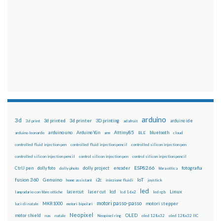
arduino
3d
3d printed
3d printer
3D printing
3d print
adafruit
arduino ide
Attiny85
arduino uno
Arduino Yún
bluetooth
arduino leonardo
arm
BLE
cloud
controlled fluid injection pen
controlled fluid injection pencil
controlled silicon injection pen
controlled silicon injection pencil
control silicon injection pen
control silicon injection pencil
ESP8266
dolly foto
dolly project
encoder
fotografia
CtrlJ pen
dolly photo
fibra ottica
fusion 360
Genuino
i2c
IoT
home assistant
iniezione fluidi
joystick
led
lcd
Linux
lasercut
laser cut
lampadario con fibre ottiche
lcd 16x2
led rgb
motori passo-passo
MKR1000
motori stepper
luci di natale
motori bipolari
Neopixel
motor shield
OLED
nas
natale
Neopixel ring
oled 128x32
oled 128x32 IIC