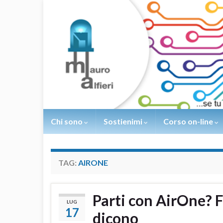
Chi sono
Sostienimi
Corso on-line
TAG:
AIRONE
Parti con AirOne? F
LUG
17
dicono