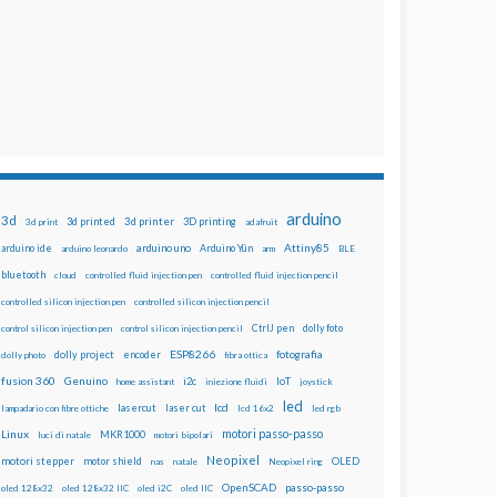
arduino
3d
3d printed
3d printer
3D printing
3d print
adafruit
Attiny85
arduino uno
Arduino Yún
arduino ide
arduino leonardo
arm
BLE
bluetooth
cloud
controlled fluid injection pen
controlled fluid injection pencil
controlled silicon injection pen
controlled silicon injection pencil
dolly foto
control silicon injection pen
control silicon injection pencil
CtrlJ pen
ESP8266
dolly project
encoder
fotografia
dolly photo
fibra ottica
fusion 360
Genuino
i2c
IoT
home assistant
iniezione fluidi
joystick
led
lcd
lasercut
laser cut
lampadario con fibre ottiche
lcd 16x2
led rgb
motori passo-passo
Linux
MKR1000
luci di natale
motori bipolari
Neopixel
motori stepper
motor shield
OLED
nas
natale
Neopixel ring
OpenSCAD
passo-passo
oled 128x32
oled 128x32 IIC
oled i2C
oled IIC