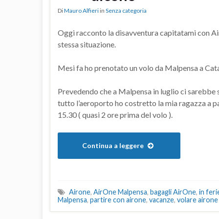
Di
Mauro Alfieri
in
Senza categoria
Oggi racconto la disavventura capitatami con Air
stessa situazione.
Mesi fa ho prenotato un volo da Malpensa a Catan
Prevedendo che a Malpensa in luglio ci sarebbe st
tutto l’aeroporto ho costretto la mia ragazza a p
15.30 ( quasi 2 ore prima del volo ).
Continua a leggere
Airone
,
AirOne Malpensa
,
bagagli AirOne
,
in fer
Malpensa
,
partire con airone
,
vacanze
,
volare airone