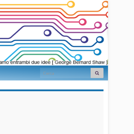
Search for:
займы на
карту срочно